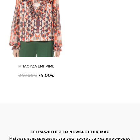
ΜΠΛΟΥΖΑ ΕΜΠΡΙΜΕ
Original
Η
247.00
€
74.00
€
price
τρέχουσα
was:
τιμή
247.00€.
είναι:
74.00€.
ΕΓΓΡΑΦΕΙΤΕ ΣΤΟ NEWSLETTER ΜΑΣ
Μείνετε ενημερωμένοι για νέα προϊόντα και προσφορές