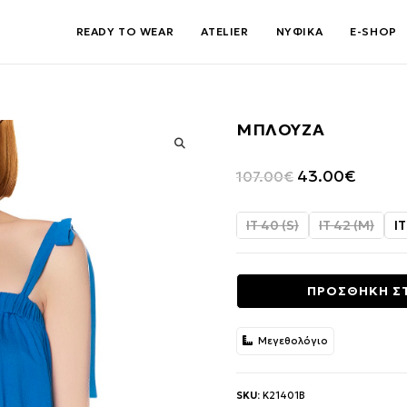
READY TO WEAR
ATELIER
ΝΥΦΙΚΑ
E-SHOP
ΜΠΛΟΥΖΑ
🔍
Original
Η
43.00
€
107.00
€
price
τρέχου
was:
τιμή
IT 40 (S)
IT 42 (M)
IT
107.00€.
είναι:
43.00€.
ΠΡΟΣΘΗΚΗ Σ
Μεγεθολόγιο
SKU:
K21401B