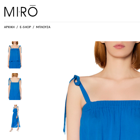
Skip
to
content
ΑΡΧΙΚΗ
/
E-SHOP
/
ΜΠΛΟΥΖΑ