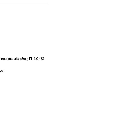
 φοράει μέγεθος IT 40 (S)
δα