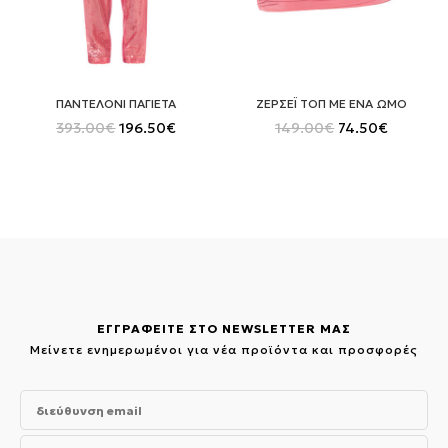
ΠΑΝΤΕΛΟΝΙ ΠΑΓΙΕΤΑ
ΖΕΡΣΕΪ ΤΟΠ ΜΕ ΕΝΑ ΩΜΟ
Original
Η
Original
Η
393.00
€
196.50
€
149.00
€
74.50
€
price
τρέχουσα
price
τρέχου
was:
τιμή
was:
τιμή
393.00€.
είναι:
149.00€.
είναι:
196.50€.
74.50€.
ΕΓΓΡΑΦΕΙΤΕ ΣΤΟ NEWSLETTER ΜΑΣ
Μείνετε ενημερωμένοι για νέα προϊόντα και προσφορές