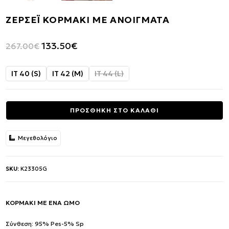
ΖΕΡΣΕΪ ΚΟΡΜΑΚΙ ΜΕ ΑΝΟΙΓΜΑΤΑ
Original
Η
133.50
€
267.00
€
price
τρέχουσα
was:
τιμή
IT 40 (S)
IT 42 (M)
IT 44 (L)
267.00€.
είναι:
133.50€.
ΠΡΟΣΘΗΚΗ ΣΤΟ ΚΑΛΑΘΙ
Μεγεθολόγιο
SKU:
K23305G
ΚΟΡΜΑΚΙ ΜΕ ΕΝΑ ΩΜΟ
Σύνθεση: 95% Pes-5% Sp