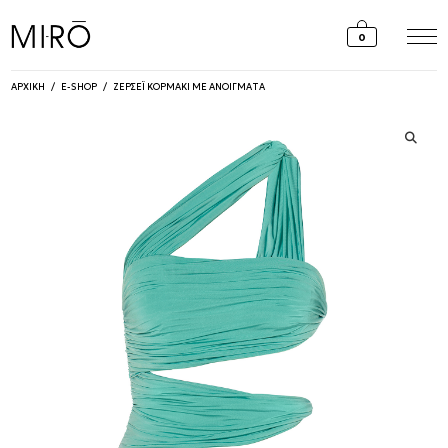
Skip
to
0
content
ΑΡΧΙΚΗ
/
E-SHOP
/
ΖΕΡΣΕΪ ΚΟΡΜΑΚΙ ΜΕ ΑΝΟΙΓΜΑΤΑ
🔍