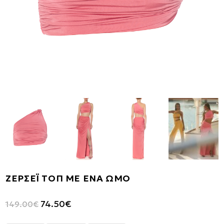
ΖΕΡΣΕΪ ΤΟΠ ΜΕ ΕΝΑ ΩΜΟ
Original
Η
74.50
€
149.00
€
price
τρέχουσα