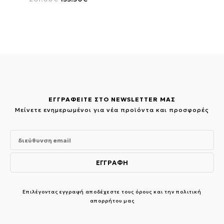
price
τρέχουσα
was:
τιμή
267.00€.
είναι:
133.50€.
ΕΓΓΡΑΦΕΙΤΕ ΣΤΟ NEWSLETTER ΜΑΣ
Μείνετε ενημερωμένοι για νέα προϊόντα και προσφορές
Επιλέγοντας εγγραφή αποδέχεστε τους
όρους και την πολιτική
απορρήτου μας