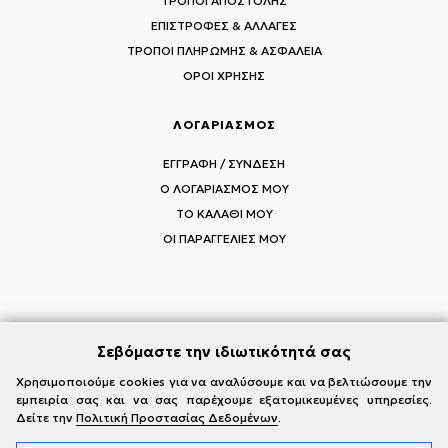
ΤΡΟΠΟΙ ΑΠΟΣΤΟΛΗΣ
ΕΠΙΣΤΡΟΦΕΣ & ΑΛΛΑΓΕΣ
ΤΡΟΠΟΙ ΠΛΗΡΩΜΗΣ & ΑΣΦΑΛΕΙΑ
ΟΡΟΙ ΧΡΗΣΗΣ
ΛΟΓΑΡΙΑΣΜΟΣ
ΕΓΓΡΑΦΗ / ΣΥΝΔΕΣΗ
Ο ΛΟΓΑΡΙΑΣΜΟΣ ΜΟΥ
ΤΟ ΚΑΛΑΘΙ ΜΟΥ
ΟΙ ΠΑΡΑΓΓΕΛΙΕΣ ΜΟΥ
ΑΚΟΛΟΥΘΗΣΤΕ ΤΟΥΣ MI-RŌ
Σεβόμαστε την ιδιωτικότητά σας
Visit Instagram
Visit Facebook
Visit Vimeo
Χρησιμοποιούμε cookies για να αναλύσουμε και να βελτιώσουμε την
εμπειρία σας και να σας παρέχουμε εξατομικευμένες υπηρεσίες.
Δείτε την
Πολιτική Προστασίας Δεδομένων
.