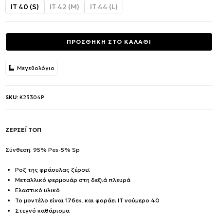
was:
τιμή
IT 40 (S)
IT 42 (M)
IT 44 (L)
149.00€.
είναι:
74.50€.
ΠΡΟΣΘΗΚΗ ΣΤΟ ΚΑΛΑΘΙ
Μεγεθολόγιο
SKU:
K23304P
ΖΕΡΣΕΪ ΤΟΠ
Σύνθεση: 95% Pes-5% Sp
Ροζ της φράουλας ζέρσεϊ
Μεταλλικό φερμουάρ στη δεξιά πλευρά
Ελαστικό υλικό
Το μοντέλο είναι 176εκ. και φοράει IT νούμερο 40
Στεγνό καθάρισμα