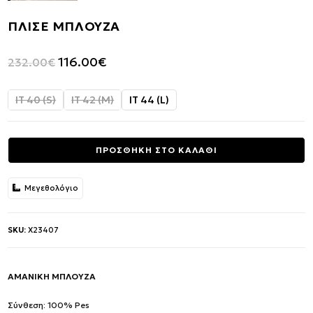
ΠΛΙΣΕ ΜΠΛΟΥΖΑ
Original
Η
116.00
€
232.00
€
price
τρέχουσα
was:
τιμή
IT 40 (S)
IT 42 (M)
IT 44 (L)
232.00€.
είναι:
116.00€.
ΠΡΟΣΘΗΚΗ ΣΤΟ ΚΑΛΑΘΙ
Μεγεθολόγιο
SKU:
X23407
ΑΜΑΝΙΚΗ ΜΠΛΟΥΖΑ
Σύνθεση: 100% Pes