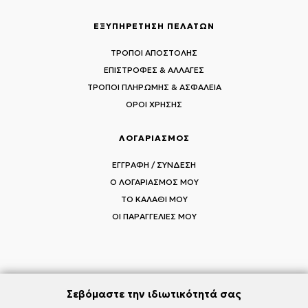
ΕΞΥΠΗΡΕΤΗΣΗ ΠΕΛΑΤΩΝ
ΤΡΟΠΟΙ ΑΠΟΣΤΟΛΗΣ
ΕΠΙΣΤΡΟΦΕΣ & ΑΛΛΑΓΕΣ
ΤΡΟΠΟΙ ΠΛΗΡΩΜΗΣ & ΑΣΦΑΛΕΙΑ
ΟΡΟΙ ΧΡΗΣΗΣ
ΛΟΓΑΡΙΑΣΜΟΣ
ΕΓΓΡΑΦΗ / ΣΥΝΔΕΣΗ
Ο ΛΟΓΑΡΙΑΣΜΟΣ ΜΟΥ
ΤΟ ΚΑΛΑΘΙ ΜΟΥ
ΟΙ ΠΑΡΑΓΓΕΛΙΕΣ ΜΟΥ
ΑΚΟΛΟΥΘΗΣΤΕ ΤΟΥΣ MI-RŌ
Σεβόμαστε την ιδιωτικότητά σας
Visit Instagram
Visit Facebook
Visit Vimeo