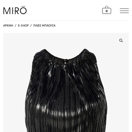
Skip
to
0
content
ΑΡΧΙΚΗ
/
E-SHOP
/
ΠΛΙΣΕ ΜΠΛΟΥΖΑ
🔍