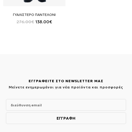
ΓΥΑΛΙΣΤΕΡΟ ΠΑΝΤΕΛΟΝΙ
Original
Η
276.00
€
138.00
€
price
τρέχουσα
was:
τιμή
276.00€.
είναι:
138.00€.
ΕΓΓΡΑΦΕΙΤΕ ΣΤΟ NEWSLETTER ΜΑΣ
Μείνετε ενημερωμένοι για νέα προϊόντα και προσφορές