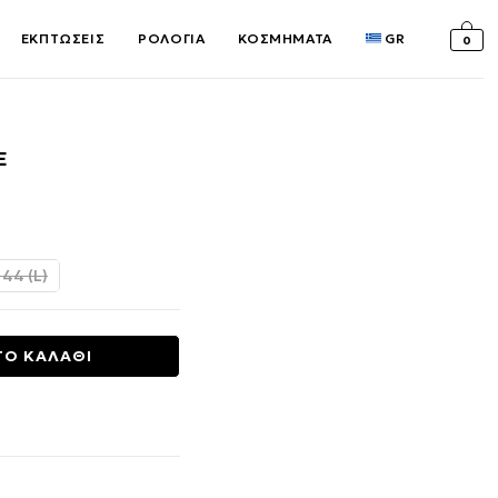
ΕΚΠΤΩΣΕΙΣ
ΡΟΛΟΓΙΑ
ΚΟΣΜΗΜΑΤΑ
GR
0
Ε
σα
 44 (L)
ΤΟ ΚΑΛΑΘΙ