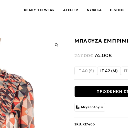
READY TO WEAR
ATELIER
ΝΥΦΙΚΑ
E-SHOP
ΜΠΛΟΥΖΑ ΕΜΠΡΙΜ
🔍
Original
Η
74.00
€
247.00
€
price
τρέχου
was:
τιμή
IT 40 (S)
IT 42 (M)
IT
247.00€.
είναι:
74.00€.
ΠΡΟΣΘΗΚΗ Σ
Μεγεθολόγιο
SKU:
X17406