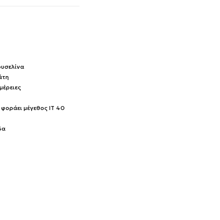
ουσελίνα
άτη
μέρειες
ι φοράει μέγεθος IT 40
δα