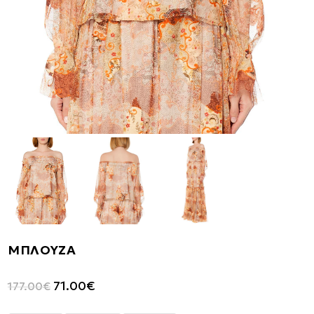
ΜΠΛΟΥΖΑ
Original
Η
71.00
€
177.00
€
price
τρέχουσα