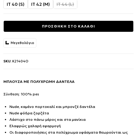
was:
τιμή
IT 40 (S)
IT 42 (M)
IT 44 (L)
177.00€.
είναι:
71.00€.
ΠΡΟΣΘΗΚΗ ΣΤΟ ΚΑΛΑΘΙ
Μεγεθολόγιο
SKU:
K21404O
ΜΠΛΟΥΖΑ ΜΕ ΠΟΛΥΧΡΩΜΗ ΔΑΝΤΕΛΑ
Σύνθεση: 100% pes
Nude, καμένο πορτοκαλί και μπρονζέ δαντέλα
Nude φόδρα ζορζέτα
Λάστιχο στο πάνω μέρος και στα μανίκια
Ελαφρώς χαλαρή εφαρμογή
Οι διαφοροποιήσεις στα πολύχρωμα υφάσματα θεωρούνται ως