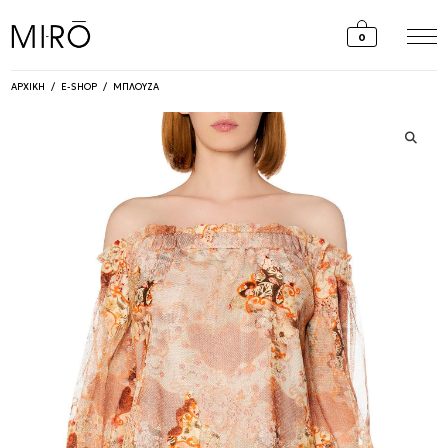
Skip
to
0
content
ΑΡΧΙΚΗ
/
E-SHOP
/
ΜΠΛΟΥΖΑ
🔍