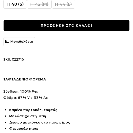
was:
τιμή
IT 40 (S)
IT 42 (M)
IT 44 (L)
483.00€.
είναι:
241.50€.
ΠΡΟΣΘΗΚΗ ΣΤΟ ΚΑΛΑΘΙ
Μεγεθολόγιο
SKU:
X22716
ΤΑΦΤΑΔΕΝΙΟ ΦΟΡΕΜΑ
Σύνθεση: 100% Pes
Φόδρα: 67% Vis-33% Ac
Καμένο πορτοκάλι ταφτάς
Με λάστιχα στη μέση
Δέσιμο με φιόγκο στο πίσω μέρος
Φερμουάρ πίσω