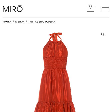
Skip
to
0
content
ΑΡΧΙΚΗ
/
E-SHOP
/
ΤΑΦΤΑΔΕΝΙΟ ΦΟΡΕΜΑ
🔍