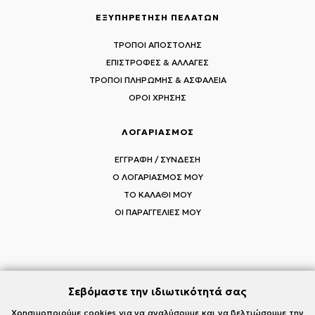
ΕΞΥΠΗΡΕΤΗΣΗ ΠΕΛΑΤΩΝ
ΤΡΟΠΟΙ ΑΠΟΣΤΟΛΗΣ
ΕΠΙΣΤΡΟΦΕΣ & ΑΛΛΑΓΕΣ
ΤΡΟΠΟΙ ΠΛΗΡΩΜΗΣ & ΑΣΦΑΛΕΙΑ
ΟΡΟΙ ΧΡΗΣΗΣ
ΛΟΓΑΡΙΑΣΜΟΣ
ΕΓΓΡΑΦΗ / ΣΥΝΔΕΣΗ
Ο ΛΟΓΑΡΙΑΣΜΟΣ ΜΟΥ
ΤΟ ΚΑΛΑΘΙ ΜΟΥ
ΟΙ ΠΑΡΑΓΓΕΛΙΕΣ ΜΟΥ
ΑΚΟΛΟΥΘΗΣΤΕ ΤΟΥΣ MI-RŌ
Σεβόμαστε την ιδιωτικότητά σας
Visit Instagram
Visit Facebook
Visit Vimeo
Χρησιμοποιούμε cookies για να αναλύσουμε και να βελτιώσουμε την