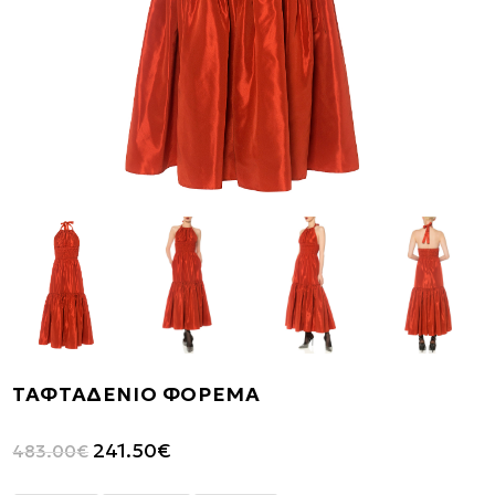
ΤΑΦΤΑΔΕΝΙΟ ΦΟΡΕΜΑ
Original
Η
241.50
€
483.00
€
price
τρέχουσα