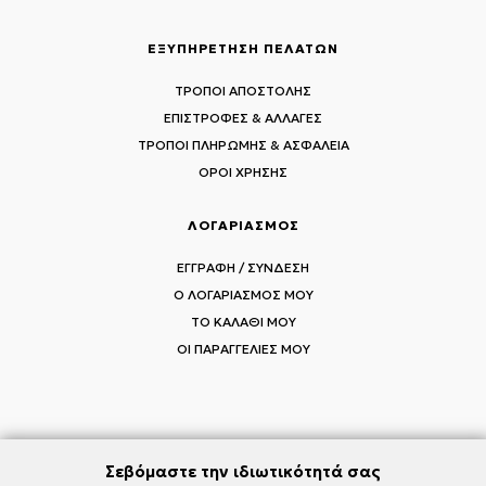
ΕΞΥΠΗΡΕΤΗΣΗ ΠΕΛΑΤΩΝ
ΤΡΟΠΟΙ ΑΠΟΣΤΟΛΗΣ
ΕΠΙΣΤΡΟΦΕΣ & ΑΛΛΑΓΕΣ
ΤΡΟΠΟΙ ΠΛΗΡΩΜΗΣ & ΑΣΦΑΛΕΙΑ
ΟΡΟΙ ΧΡΗΣΗΣ
ΛΟΓΑΡΙΑΣΜΟΣ
ΕΓΓΡΑΦΗ / ΣΥΝΔΕΣΗ
Ο ΛΟΓΑΡΙΑΣΜΟΣ ΜΟΥ
ΤΟ ΚΑΛΑΘΙ ΜΟΥ
ΟΙ ΠΑΡΑΓΓΕΛΙΕΣ ΜΟΥ
ΑΚΟΛΟΥΘΗΣΤΕ ΤΟΥΣ MI-RŌ
Σεβόμαστε την ιδιωτικότητά σας
Visit Instagram
Visit Facebook
Visit Vimeo