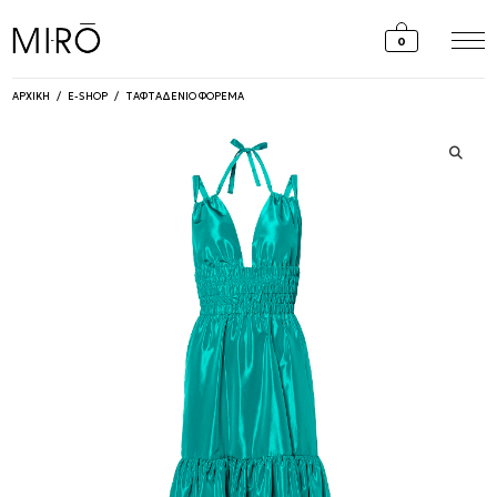
Skip
to
0
content
ΑΡΧΙΚΗ
/
E-SHOP
/
ΤΑΦΤΑΔΕΝΙΟ ΦΟΡΕΜΑ
🔍