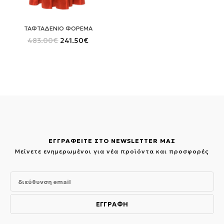
ΤΑΦΤΑΔΕΝΙΟ ΦΟΡΕΜΑ
Original
Η
483.00
€
241.50
€
price
τρέχουσα
was:
τιμή
483.00€.
είναι:
241.50€.
ΕΓΓΡΑΦΕΙΤΕ ΣΤΟ NEWSLETTER ΜΑΣ
Μείνετε ενημερωμένοι για νέα προϊόντα και προσφορές