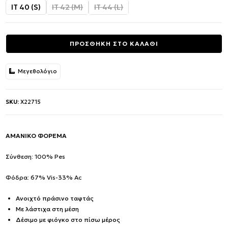
was:
τιμή
IT 40 (S)
IT 42 (M)
IT 44 (L)
483.00€.
είναι:
241.50€.
ΠΡΟΣΘΗΚΗ ΣΤΟ ΚΑΛΑΘΙ
Μεγεθολόγιο
SKU:
X22715
ΑΜΑΝΙΚΟ ΦΟΡΕΜΑ
Σύνθεση: 100% Pes
Φόδρα: 67% Vis-33% Ac
Ανοιχτό πράσινο ταφτάς
Με λάστιχα στη μέση
Δέσιμο με φιόγκο στο πίσω μέρος