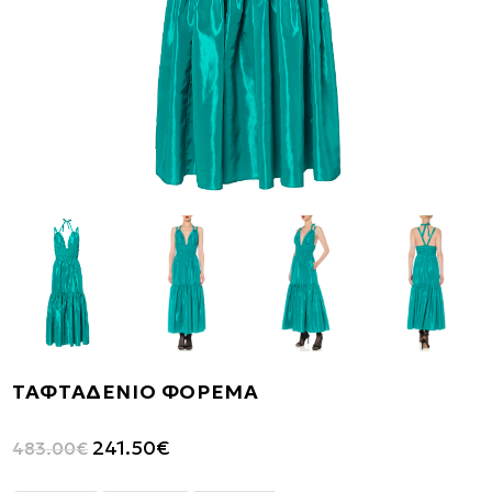
ΤΑΦΤΑΔΕΝΙΟ ΦΟΡΕΜΑ
Original
Η
241.50
€
483.00
€
price
τρέχουσα