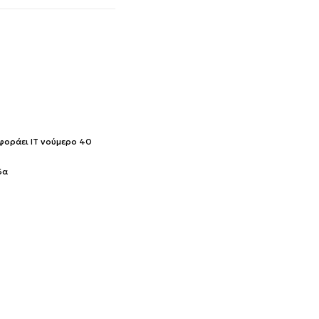
 φοράει IT νούμερο 40
δα