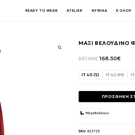
READY TO WEAR
ATELIER
ΝΥΦΙΚΑ
E-SHOP
ΜΑΞΙ ΒΕΛΟΥΔΙΝΟ 
🔍
Original
Η
168.50
€
337.00
€
price
τρέχο
was:
τιμή
IT 40 (S)
IT 42 (M)
IT
337.00€.
είναι:
168.50
ΠΡΟΣΘΗΚΗ Σ
Μεγεθολόγιο
SKU:
X22723