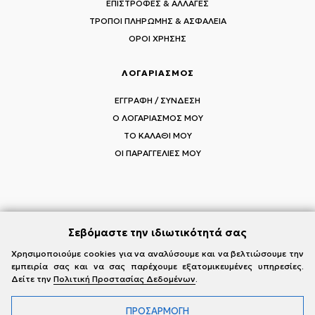
ΕΠΙΣΤΡΟΦΕΣ & ΑΛΛΑΓΕΣ
ΤΡΟΠΟΙ ΠΛΗΡΩΜΗΣ & ΑΣΦΑΛΕΙΑ
ΟΡΟΙ ΧΡΗΣΗΣ
ΛΟΓΑΡΙΑΣΜΟΣ
ΕΓΓΡΑΦΗ / ΣΥΝΔΕΣΗ
Ο ΛΟΓΑΡΙΑΣΜΟΣ ΜΟΥ
ΤΟ ΚΑΛΑΘΙ ΜΟΥ
ΟΙ ΠΑΡΑΓΓΕΛΙΕΣ ΜΟΥ
ΑΚΟΛΟΥΘΗΣΤΕ ΤΟΥΣ MI-RŌ
Σεβόμαστε την ιδιωτικότητά σας
Visit Instagram
Visit Facebook
Visit Vimeo
Χρησιμοποιούμε cookies για να αναλύσουμε και να βελτιώσουμε την
εμπειρία σας και να σας παρέχουμε εξατομικευμένες υπηρεσίες.
Δείτε την
Πολιτική Προστασίας Δεδομένων
.
ΠΡΟΣΑΡΜΟΓΗ