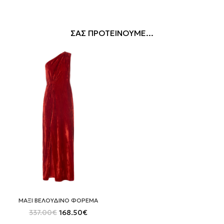
ΣΑΣ ΠΡΟΤΕΙΝΟΥΜΕ...
ΜΑΞΙ ΒΕΛΟΥΔΙΝΟ ΦΟΡΕΜΑ
Original
Η
337.00
€
168.50
€
price
τρέχουσα