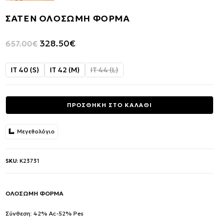
ΣΑΤΕΝ ΟΛΟΣΩΜΗ ΦΟΡΜΑ
Original
Η
328.50
€
657.00
€
price
τρέχουσα
was:
τιμή
IT 40 (S)
IT 42 (M)
IT 44 (L)
657.00€.
είναι:
328.50€.
ΠΡΟΣΘΗΚΗ ΣΤΟ ΚΑΛΑΘΙ
Μεγεθολόγιο
SKU:
K23731
ΟΛΟΣΩΜΗ ΦΟΡΜΑ
Σύνθεση: 42% Ac-52% Pes