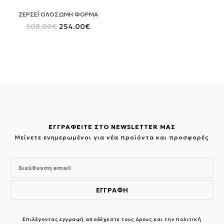
ΖΕΡΣΕΪ ΟΛΟΣΩΜΗ ΦΟΡΜΑ
Original
Η
508.00
€
254.00
€
price
τρέχουσα
was:
τιμή
508.00€.
είναι:
254.00€.
ΕΓΓΡΑΦΕΙΤΕ ΣΤΟ NEWSLETTER ΜΑΣ
Μείνετε ενημερωμένοι για νέα προϊόντα και προσφορές
Επιλέγοντας εγγραφή αποδέχεστε τους
όρους και την πολιτική