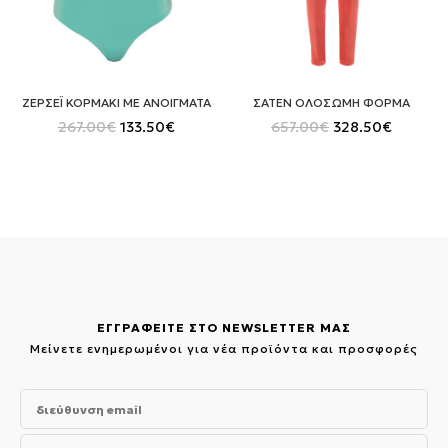
ΖΕΡΣΕΪ ΚΟΡΜΑΚΙ ΜΕ ΑΝΟΙΓΜΑΤΑ
ΣΑΤΕΝ ΟΛΟΣΩΜΗ ΦΟΡΜΑ
Original
Η
Original
Η
267.00
€
133.50
€
657.00
€
328.50
€
price
τρέχουσα
price
τρέχου
was:
τιμή
was:
τιμή
267.00€.
είναι:
657.00€.
είναι:
133.50€.
328.50€
ΕΓΓΡΑΦΕΙΤΕ ΣΤΟ NEWSLETTER ΜΑΣ
Μείνετε ενημερωμένοι για νέα προϊόντα και προσφορές