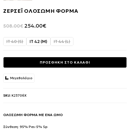
ΖΕΡΣΕΪ ΟΛΟΣΩΜΗ ΦΟΡΜΑ
Original
Η
254.00
€
508.00
€
price
τρέχουσα
was:
τιμή
IT 40 (S)
IT 42 (M)
IT 44 (L)
508.00€.
είναι:
254.00€.
ΠΡΟΣΘΗΚΗ ΣΤΟ ΚΑΛΑΘΙ
Μεγεθολόγιο
SKU:
K23706X
ΟΛΟΣΩΜΗ ΦΟΡΜΑ ΜΕ ΕΝΑ ΩΜΟ
Σύνθεση: 95% Pes-5% Sp