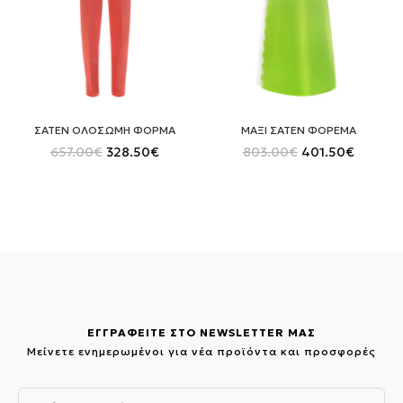
ΣΑΤΕΝ ΟΛΟΣΩΜΗ ΦΟΡΜΑ
ΜΑΞΙ ΣΑΤΕΝ ΦΟΡΕΜΑ
Original
Η
Original
Η
657.00
€
328.50
€
803.00
€
401.50
€
price
τρέχουσα
price
τρέχου
was:
τιμή
was:
τιμή
657.00€.
είναι:
803.00€.
είναι:
328.50€.
401.50€
ΕΓΓΡΑΦΕΙΤΕ ΣΤΟ NEWSLETTER ΜΑΣ
Μείνετε ενημερωμένοι για νέα προϊόντα και προσφορές