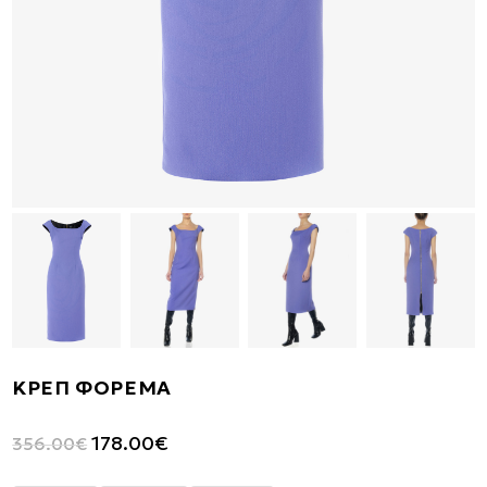
ΚΡΕΠ ΦΟΡΕΜΑ
Original
Η
178.00
€
356.00
€
price
τρέχουσα