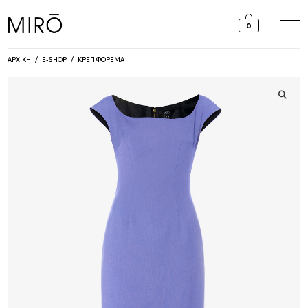
Skip
to
0
content
ΑΡΧΙΚΗ
/
E-SHOP
/
ΚΡΕΠ ΦΟΡΕΜΑ
🔍