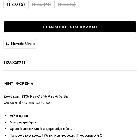
was:
τιμή
IT 40 (S)
IT 42 (M)
IT 44 (L)
356.00€.
είναι:
178.00€.
ΠΡΟΣΘΗΚΗ ΣΤΟ ΚΑΛΑΘΙ
Μεγεθολόγιο
SKU:
X23731
ΜΙΝΤΙ ΦΟΡΕΜΑ
Σύνθεση: 21% Ray-73% Pes-6% Sp
Φόδρα: 67% Vis-33% Ac
Λιλά κρεπ
Μαύρη φόδρα
Χρυσό μεταλλικό φερμουάρ πίσω
Το μοντέλο είναι 176εκ. και φοράει IT νούμερο 40