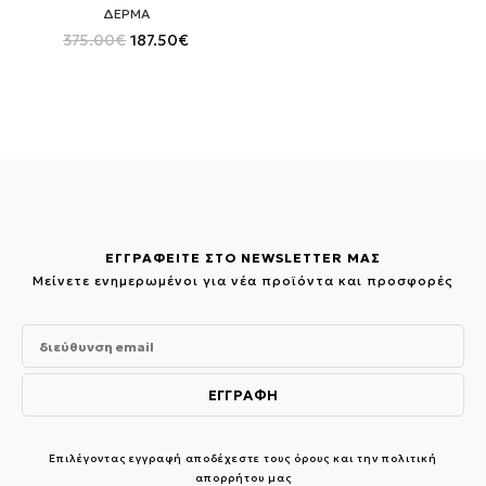
ΔΕΡΜΑ
Original
Η
375.00
€
187.50
€
price
τρέχουσα
was:
τιμή
375.00€.
είναι:
187.50€.
ΕΓΓΡΑΦΕΙΤΕ ΣΤΟ NEWSLETTER ΜΑΣ
Μείνετε ενημερωμένοι για νέα προϊόντα και προσφορές
Επιλέγοντας εγγραφή αποδέχεστε τους
όρους και την πολιτική
απορρήτου μας