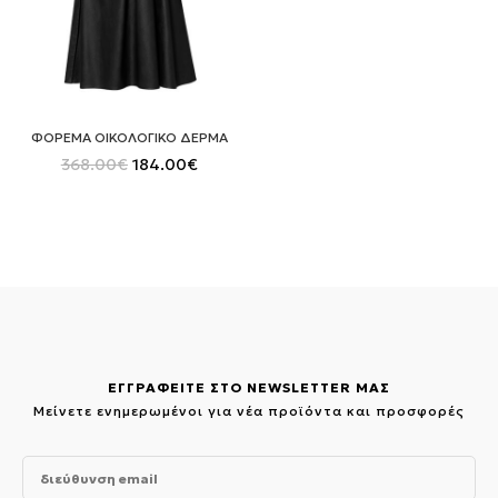
ΦΟΡΕΜΑ ΟΙΚΟΛΟΓΙΚΟ ΔΕΡΜΑ
Original
Η
368.00
€
184.00
€
price
τρέχουσα
was:
τιμή
368.00€.
είναι:
184.00€.
ΕΓΓΡΑΦΕΙΤΕ ΣΤΟ NEWSLETTER ΜΑΣ
Μείνετε ενημερωμένοι για νέα προϊόντα και προσφορές