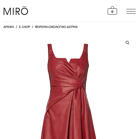
Skip
to
0
content
ΑΡΧΙΚΗ
/
E-SHOP
/
ΦΟΡΕΜΑ ΟΙΚΟΛΟΓΙΚΟ ΔΕΡΜΑ
🔍