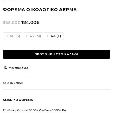
ΦΟΡΕΜΑ ΟΙΚΟΛΟΓΙΚΟ ΔΕΡΜΑ
Original
Η
184.00
€
368.00
€
price
τρέχουσα
was:
τιμή
IT 40 (S)
IT 42 (M)
IT 44 (L)
368.00€.
είναι:
184.00€.
ΠΡΟΣΘΗΚΗ ΣΤΟ ΚΑΛΑΘΙ
Μεγεθολόγιο
SKU:
X22705B
ΑΜΑΝΙΚΟ ΦΟΡΕΜΑ
Σύνθεση: Ground:100% Vis-Face:100% Pu