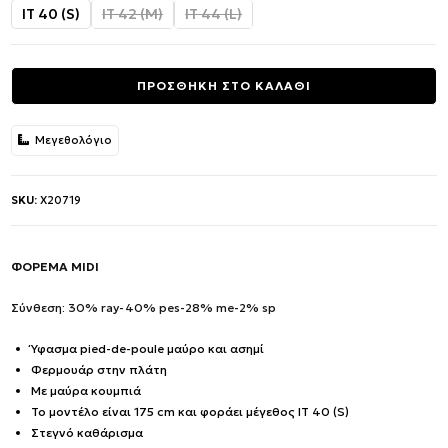
was:
τιμή
IT 40 (S)
IT 42 (M)
IT 44 (L)
428.00€.
είναι:
171.00€.
ΠΡΟΣΘΗΚΗ ΣΤΟ ΚΑΛΑΘΙ
Μεγεθολόγιο
SKU:
X20719
ΦΟΡΕΜΑ MIDI
Σύνθεση: 30% ray-40% pes-28% me-2% sp
Ύφασμα pied-de-poule μαύρο και ασημί
Φερμουάρ στην πλάτη
Με μαύρα κουμπιά
Το μοντέλο είναι 175 cm και φοράει μέγεθος IT 40 (S)
Στεγνό καθάρισμα