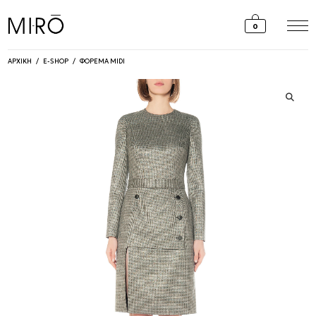
Skip
to
0
content
ΑΡΧΙΚΗ
/
E-SHOP
/
ΦΟΡΕΜΑ MIDI
🔍