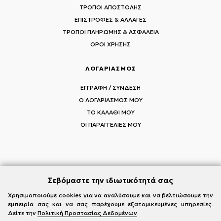
ΤΡΟΠΟΙ ΑΠΟΣΤΟΛΗΣ
ΕΠΙΣΤΡΟΦΕΣ & ΑΛΛΑΓΕΣ
ΤΡΟΠΟΙ ΠΛΗΡΩΜΗΣ & ΑΣΦΑΛΕΙΑ
ΟΡΟΙ ΧΡΗΣΗΣ
ΛΟΓΑΡΙΑΣΜΟΣ
ΕΓΓΡΑΦΗ / ΣΥΝΔΕΣΗ
Ο ΛΟΓΑΡΙΑΣΜΟΣ ΜΟΥ
ΤΟ ΚΑΛΑΘΙ ΜΟΥ
ΟΙ ΠΑΡΑΓΓΕΛΙΕΣ ΜΟΥ
ΑΚΟΛΟΥΘΗΣΤΕ ΤΟΥΣ MI-RŌ
Σεβόμαστε την ιδιωτικότητά σας
Visit Instagram
Visit Facebook
Visit Vimeo
Χρησιμοποιούμε cookies για να αναλύσουμε και να βελτιώσουμε την
εμπειρία σας και να σας παρέχουμε εξατομικευμένες υπηρεσίες.
Δείτε την
Πολιτική Προστασίας Δεδομένων
.