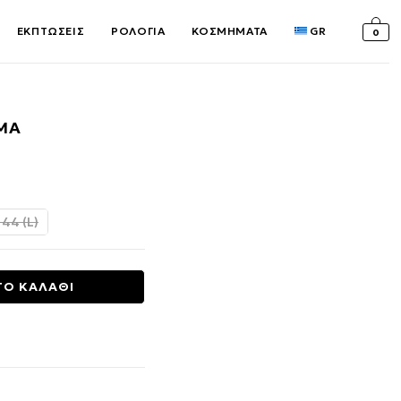
ΕΚΠΤΩΣΕΙΣ
ΡΟΛΟΓΙΑ
ΚΟΣΜΗΜΑΤΑ
GR
0
ΜΑ
υσα
 44 (L)
€.
ΤΟ ΚΑΛΑΘΙ