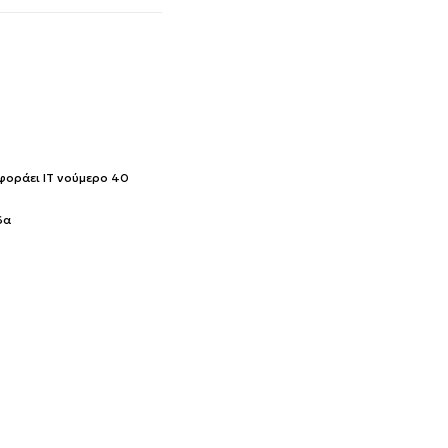
 φοράει IT νούμερο 40
δα