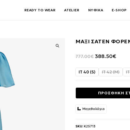
READY TO WEAR
ATELIER
ΝΥΦΙΚΑ
E-SHOP
ΜΑΞΙ ΣΑΤΕΝ ΦΟΡΕ
🔍
Original
Η
388.50
€
777.00
€
price
τρέχο
was:
τιμή
IT 40 (S)
IT 42 (M)
IT
777.00€.
είναι:
388.50
ΠΡΟΣΘΗΚΗ Σ
Μεγεθολόγιο
SKU:
K25713