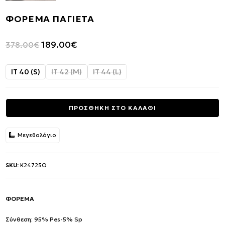
ΦΟΡΕΜΑ ΠΑΓΙΕΤΑ
Original
Η
189.00
€
378.00
€
price
τρέχουσα
was:
τιμή
IT 40 (S)
IT 42 (M)
IT 44 (L)
378.00€.
είναι:
189.00€.
ΠΡΟΣΘΗΚΗ ΣΤΟ ΚΑΛΑΘΙ
Μεγεθολόγιο
SKU:
K24725O
ΦΟΡΕΜΑ
Σύνθεση: 95% Pes-5% Sp