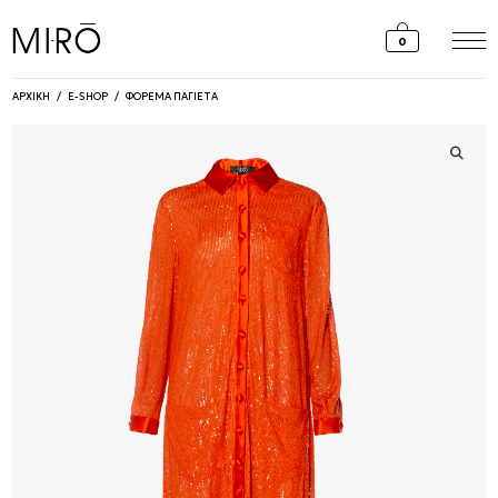
Skip
to
0
content
ΑΡΧΙΚΗ
/
E-SHOP
/
ΦΟΡΕΜΑ ΠΑΓΙΕΤΑ
🔍