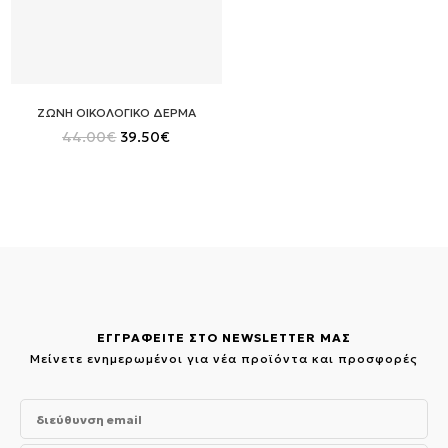
ΖΩΝΗ ΟΙΚΟΛΟΓΙΚΟ ΔΕΡΜΑ
Original
Η
44.00
€
39.50
€
price
τρέχουσα
was:
τιμή
44.00€.
είναι:
39.50€.
ΕΓΓΡΑΦΕΙΤΕ ΣΤΟ NEWSLETTER ΜΑΣ
Μείνετε ενημερωμένοι για νέα προϊόντα και προσφορές