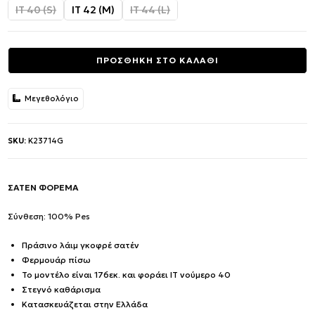
was:
τιμή
IT 40 (S)
IT 42 (M)
IT 44 (L)
471.00€.
είναι:
235.50€.
ΠΡΟΣΘΗΚΗ ΣΤΟ ΚΑΛΑΘΙ
Μεγεθολόγιο
SKU:
K23714G
ΣΑΤΕΝ ΦΟΡΕΜΑ
Σύνθεση: 100% Pes
Πράσινο λάιμ γκοφρέ σατέν
Φερμουάρ πίσω
Το μοντέλο είναι 176εκ. και φοράει IT νούμερο 40
Στεγνό καθάρισμα
Κατασκευάζεται στην Ελλάδα