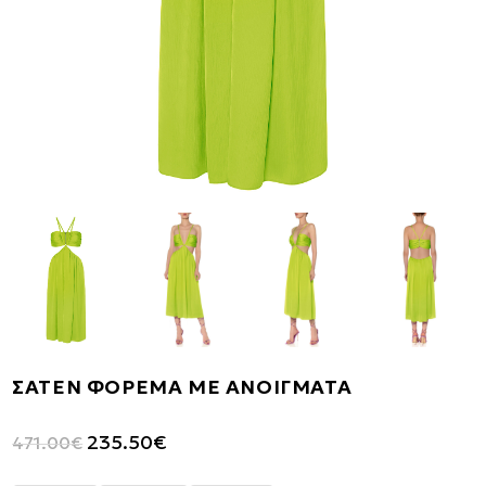
ΣΑΤΕΝ ΦΟΡΕΜΑ ΜΕ ΑΝΟΙΓΜΑΤΑ
Original
Η
235.50
€
471.00
€
price
τρέχουσα