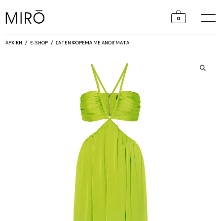
Skip
to
0
content
ΑΡΧΙΚΗ
/
E-SHOP
/
ΣΑΤΕΝ ΦΟΡΕΜΑ ΜΕ ΑΝΟΙΓΜΑΤΑ
🔍