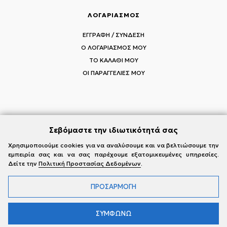
ΛΟΓΑΡΙΑΣΜΟΣ
ΕΓΓΡΑΦΗ / ΣΥΝΔΕΣΗ
Ο ΛΟΓΑΡΙΑΣΜΟΣ ΜΟΥ
ΤΟ ΚΑΛΑΘΙ ΜΟΥ
ΟΙ ΠΑΡΑΓΓΕΛΙΕΣ ΜΟΥ
ΑΚΟΛΟΥΘΗΣΤΕ ΤΟΥΣ MI-RŌ
Σεβόμαστε την ιδιωτικότητά σας
Visit Instagram
Visit Facebook
Visit Vimeo
Χρησιμοποιούμε cookies για να αναλύσουμε και να βελτιώσουμε την
εμπειρία σας και να σας παρέχουμε εξατομικευμένες υπηρεσίες.
Δείτε την
Πολιτική Προστασίας Δεδομένων
.
ΠΡΟΣΑΡΜΟΓΗ
© 2026 MI-RŌ. HANDCRAFTED WITH ❤ BY
YANNIS THEODOSIADIS
ΣΥΜΦΩΝΩ
Οι παραγγελίες που θα πραγματοποιηθούν μεταξύ 31/07/2026 και
23/08/2026 θα εξυπηρετηθούν στις 24/08/2026