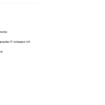
σατέν
 φοράει IT νούμερο 40
δα