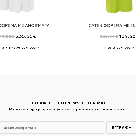
ΦΟΡΕΜΑ ΜΕ ΑΝΟΙΓΜΑΤΑ
ΣΑΤΕΝ ΦΟΡΕΜΑ ΜΕ Ε
Original
Η
Origina
235.50
€
184.50
71.00
€
369.00
€
price
τρέχουσα
price
was:
τιμή
was:
471.00€.
είναι:
369.00
0 (S) ● IT 42 (M) ΣΕ ΑΠΟΘΕΜΑ
IT 40 (S) ΣΕ ΑΠΟΘΕΜΑ
235.50€.
ΕΓΓΡΑΦΕΙΤΕ ΣΤΟ NEWSLETTER ΜΑΣ
Μείνετε ενημερωμένοι για νέα προϊόντα και προσφορές