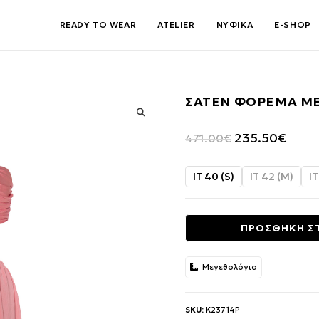
READY TO WEAR
ATELIER
ΝΥΦΙΚΑ
E-SHOP
ΣΑΤΕΝ ΦΟΡΕΜΑ ΜΕ
🔍
Original
Η
235.50
€
471.00
€
price
τρέχο
was:
τιμή
IT 40 (S)
IT 42 (M)
IT
471.00€.
είναι:
235.5
ΠΡΟΣΘΗΚΗ Σ
Μεγεθολόγιο
SKU:
K23714P