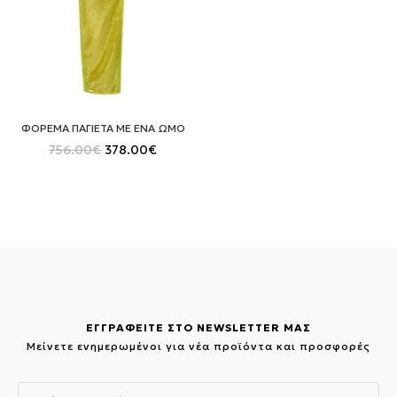
ΦΟΡΕΜΑ ΠΑΓΙΕΤΑ ΜΕ ΕΝΑ ΩΜΟ
Original
Η
756.00
€
378.00
€
price
τρέχουσα
was:
τιμή
756.00€.
είναι:
378.00€.
ΕΓΓΡΑΦΕΙΤΕ ΣΤΟ NEWSLETTER ΜΑΣ
Μείνετε ενημερωμένοι για νέα προϊόντα και προσφορές