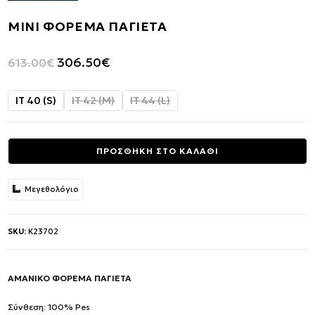
ΜΙΝΙ ΦΟΡΕΜΑ ΠΑΓΙΕΤΑ
Original
Η
306.50
€
613.00
€
price
τρέχουσα
was:
τιμή
IT 40 (S)
IT 42 (M)
IT 44 (L)
613.00€.
είναι:
306.50€.
ΠΡΟΣΘΗΚΗ ΣΤΟ ΚΑΛΑΘΙ
Μεγεθολόγιο
SKU:
K23702
ΑΜΑΝΙΚΟ ΦΟΡΕΜΑ ΠΑΓΙΕΤΑ
Σύνθεση: 100% Pes