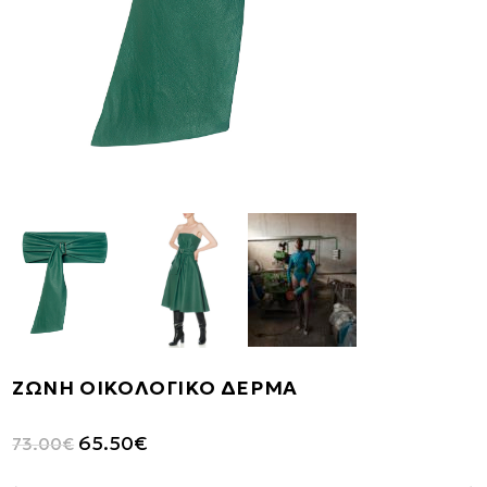
ΖΩΝΗ ΟΙΚΟΛΟΓΙΚΟ ΔΕΡΜΑ
Original
Η
65.50
€
73.00
€
price
τρέχουσα