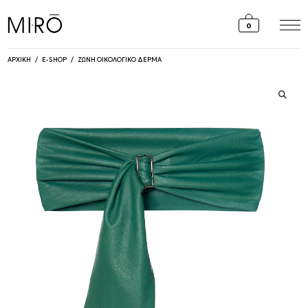
Skip
to
0
content
ΑΡΧΙΚΗ
/
E-SHOP
/
ΖΩΝΗ ΟΙΚΟΛΟΓΙΚΟ ΔΕΡΜΑ
🔍