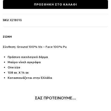
was:
τιμή
ΠΡΟΣΘΗΚΗ ΣΤΟ ΚΑΛΑΘΙ
73.00€.
είναι:
65.50€.
SKU:
X21801G
ΖΩΝΗ
Σύνθεση: Ground 100% Vis – Face 100% Pu
Πράσινο οικολογικό δέρμα
Μαύρο νίκελ αγκράφα
One size
108 εκ. Χ 14 εκ
Κατασκευάζεται στην Ελλάδα
ΣΑΣ ΠΡΟΤΕΙΝΟΥΜΕ...