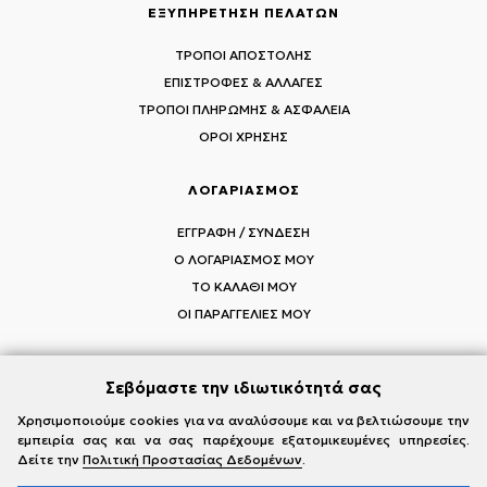
ΕΞΥΠΗΡΕΤΗΣΗ ΠΕΛΑΤΩΝ
ΤΡΟΠΟΙ ΑΠΟΣΤΟΛΗΣ
ΕΠΙΣΤΡΟΦΕΣ & ΑΛΛΑΓΕΣ
ΤΡΟΠΟΙ ΠΛΗΡΩΜΗΣ & ΑΣΦΑΛΕΙΑ
ΟΡΟΙ ΧΡΗΣΗΣ
ΛΟΓΑΡΙΑΣΜΟΣ
ΕΓΓΡΑΦΗ / ΣΥΝΔΕΣΗ
Ο ΛΟΓΑΡΙΑΣΜΟΣ ΜΟΥ
ΤΟ ΚΑΛΑΘΙ ΜΟΥ
ΟΙ ΠΑΡΑΓΓΕΛΙΕΣ ΜΟΥ
Σεβόμαστε την ιδιωτικότητά σας
ΑΚΟΛΟΥΘΗΣΤΕ ΤΟΥΣ MI-RŌ
Χρησιμοποιούμε cookies για να αναλύσουμε και να βελτιώσουμε την
εμπειρία σας και να σας παρέχουμε εξατομικευμένες υπηρεσίες.
Visit Instagram
Visit Facebook
Visit Vimeo
Δείτε την
Πολιτική Προστασίας Δεδομένων
.