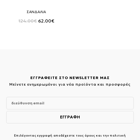
ΣΑΝΔΑΛΙΑ
Original
Η
124.00
€
62.00
€
price
τρέχουσα
was:
τιμή
124.00€.
είναι:
62.00€.
ΕΓΓΡΑΦΕΙΤΕ ΣΤΟ NEWSLETTER ΜΑΣ
Μείνετε ενημερωμένοι για νέα προϊόντα και προσφορές
Επιλέγοντας εγγραφή αποδέχεστε τους
όρους και την πολιτική