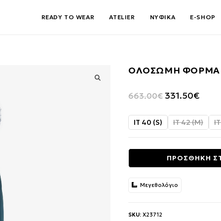
READY TO WEAR
ATELIER
ΝΥΦΙΚΑ
E-SHOP
ΟΛΟΣΩΜΗ ΦΟΡΜΑ
🔍
Original
Η
331.50
€
663.00
€
price
τρέχο
was:
τιμή
IT 40 (S)
IT 42 (M)
IT
663.00€.
είναι:
331.5
ΠΡΟΣΘΗΚΗ Σ
Μεγεθολόγιο
SKU:
X23712