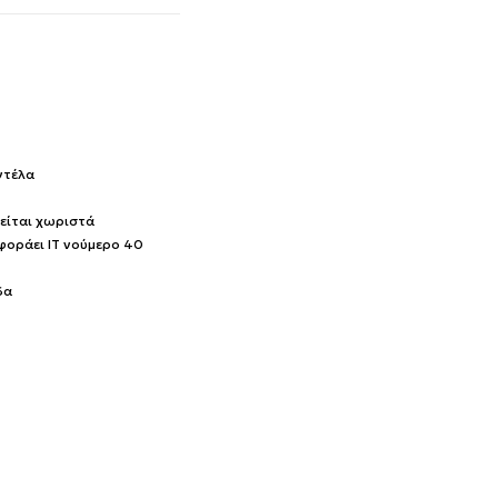
ντέλα
είται χωριστά
 φοράει IT νούμερο 40
δα