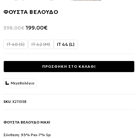
ΦΟΥΣΤΑ ΒΕΛΟΥΔΟ
Original
Η
199.00
€
398.00
€
price
τρέχουσα
was:
τιμή
IT 40 (S)
IT 42 (M)
IT 44 (L)
398.00€.
είναι:
199.00€.
ΠΡΟΣΘΗΚΗ ΣΤΟ ΚΑΛΑΘΙ
Μεγεθολόγιο
SKU:
X21105B
ΦΟΥΣΤΑ ΒΕΛΟΥΔΟ MAXI
Σύνθεση: 93% Pes-7% Sp