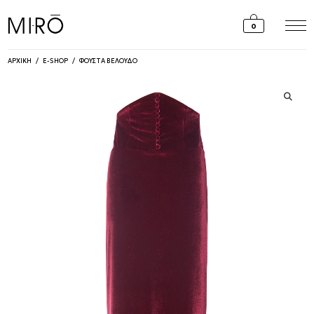
Skip
to
0
content
ΑΡΧΙΚΗ
/
E-SHOP
/
ΦΟΥΣΤΑ ΒΕΛΟΥΔΟ
🔍