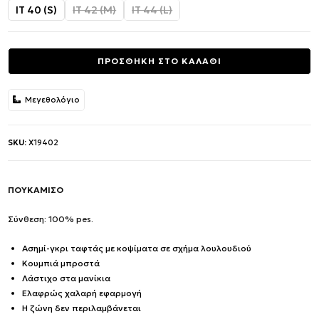
was:
τιμή
IT 40 (S)
IT 42 (M)
IT 44 (L)
244.00€.
είναι:
97.50€.
ΠΡΟΣΘΗΚΗ ΣΤΟ ΚΑΛΑΘΙ
Μεγεθολόγιο
SKU:
X19402
ΠΟΥΚΑΜΙΣΟ
Σύνθεση: 100% pes.
Ασημί-γκρι ταφτάς με κοψίματα σε σχήμα λουλουδιού
Κουμπιά μπροστά
Λάστιχο στα μανίκια
Ελαφρώς χαλαρή εφαρμογή
Η ζώνη δεν περιλαμβάνεται