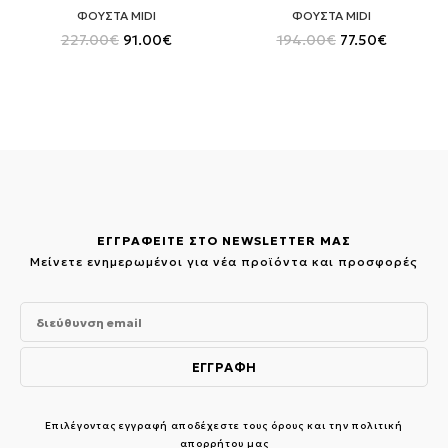
ΦΟΥΣΤΑ MIDI
ΦΟΥΣΤΑ MIDI
Original
Η
Original
Η
227.00
€
91.00
€
194.00
€
77.50
€
price
τρέχουσα
price
τρέχουσ
was:
τιμή
was:
τιμή
227.00€.
είναι:
194.00€.
είναι:
91.00€.
77.50€.
ΕΓΓΡΑΦΕΙΤΕ ΣΤΟ NEWSLETTER ΜΑΣ
Μείνετε ενημερωμένοι για νέα προϊόντα και προσφορές
Επιλέγοντας εγγραφή αποδέχεστε τους
όρους και την πολιτική
απορρήτου μας