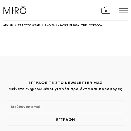
Skip
to
0
content
ΑΡΧΙΚΗ
/
READY TO WEAR
/
ΑΝΟΙΞΗ / ΚΑΛΟΚΑΙΡΙ 2024 | THE LOOKBOOK
ΕΓΓΡΑΦΕΙΤΕ ΣΤΟ NEWSLETTER ΜΑΣ
Μείνετε ενημερωμένοι για νέα προϊόντα και προσφορές