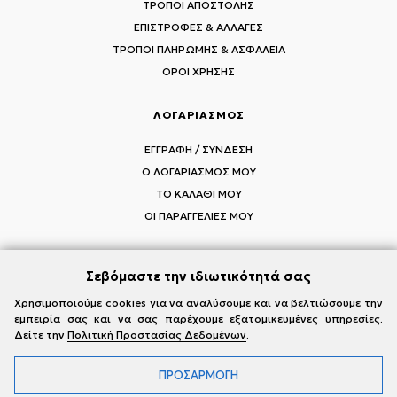
ΤΡΟΠΟΙ ΑΠΟΣΤΟΛΗΣ
ΕΠΙΣΤΡΟΦΕΣ & ΑΛΛΑΓΕΣ
ΤΡΟΠΟΙ ΠΛΗΡΩΜΗΣ & ΑΣΦΑΛΕΙΑ
ΟΡΟΙ ΧΡΗΣΗΣ
ΛΟΓΑΡΙΑΣΜΟΣ
ΕΓΓΡΑΦΗ / ΣΥΝΔΕΣΗ
Ο ΛΟΓΑΡΙΑΣΜΟΣ ΜΟΥ
ΤΟ ΚΑΛΑΘΙ ΜΟΥ
ΟΙ ΠΑΡΑΓΓΕΛΙΕΣ ΜΟΥ
Σεβόμαστε την ιδιωτικότητά σας
ΑΚΟΛΟΥΘΗΣΤΕ ΤΟΥΣ MI-RŌ
Χρησιμοποιούμε cookies για να αναλύσουμε και να βελτιώσουμε την
εμπειρία σας και να σας παρέχουμε εξατομικευμένες υπηρεσίες.
Visit Instagram
Visit Facebook
Visit Vimeo
Δείτε την
Πολιτική Προστασίας Δεδομένων
.
ΠΡΟΣΑΡΜΟΓΗ