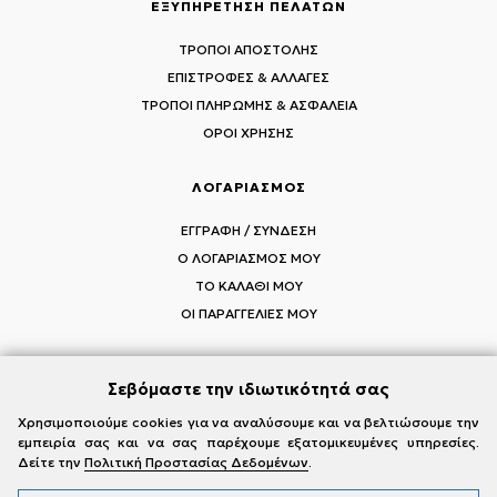
ΕΞΥΠΗΡΕΤΗΣΗ ΠΕΛΑΤΩΝ
ΤΡΟΠΟΙ ΑΠΟΣΤΟΛΗΣ
ΕΠΙΣΤΡΟΦΕΣ & ΑΛΛΑΓΕΣ
ΤΡΟΠΟΙ ΠΛΗΡΩΜΗΣ & ΑΣΦΑΛΕΙΑ
ΟΡΟΙ ΧΡΗΣΗΣ
ΛΟΓΑΡΙΑΣΜΟΣ
ΕΓΓΡΑΦΗ / ΣΥΝΔΕΣΗ
Ο ΛΟΓΑΡΙΑΣΜΟΣ ΜΟΥ
ΤΟ ΚΑΛΑΘΙ ΜΟΥ
ΟΙ ΠΑΡΑΓΓΕΛΙΕΣ ΜΟΥ
Σεβόμαστε την ιδιωτικότητά σας
ΑΚΟΛΟΥΘΗΣΤΕ ΤΟΥΣ MI-RŌ
Χρησιμοποιούμε cookies για να αναλύσουμε και να βελτιώσουμε την
εμπειρία σας και να σας παρέχουμε εξατομικευμένες υπηρεσίες.
Visit Instagram
Visit Facebook
Visit Vimeo
Δείτε την
Πολιτική Προστασίας Δεδομένων
.